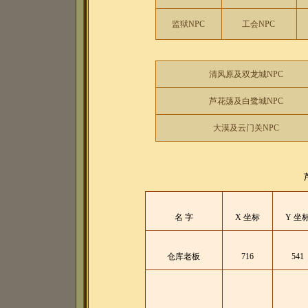
监狱NPC
工会NPC
清风原及双龙城NPC
芦花荡及白鹭城NPC
大漠及云门关NPC
名 字
X 坐标
Y 坐
仓库老板
716
541