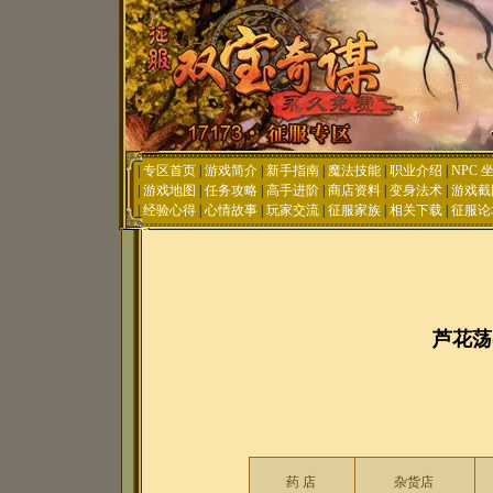
|
专区首页
|
游戏简介
|
新手指南
|
魔法技能
|
职业介绍
|
NPC 
|
游戏地图
|
任务攻略
|
高手进阶
|
商店资料
|
变身法术
|
游戏截
|
经验心得
|
心情故事
|
玩家交流
|
征服家族
|
相关下载
|
征服论
芦花荡
药 店
杂货店