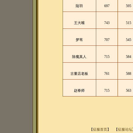
陆羽
697
595
王大嘴
743
515
梦苇
707
545
除魔真人
715
584
古董店老板
761
588
赵拳师
715
563
【
征服首页
】
【
征服论坛