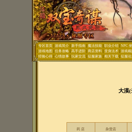
|
专区首页
|
游戏简介
|
新手指南
|
魔法技能
|
职业介绍
|
NPC 
|
游戏地图
|
任务攻略
|
高手进阶
|
商店资料
|
变身法术
|
游戏截
|
经验心得
|
心情故事
|
玩家交流
|
征服家族
|
相关下载
|
征服论
大漠(
药 店
杂货店