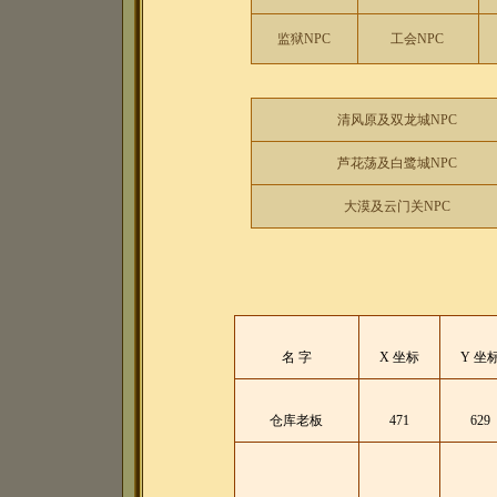
监狱NPC
工会NPC
清风原及双龙城NPC
芦花荡及白鹭城NPC
大漠及云门关NPC
名 字
X 坐标
Y 坐
仓库老板
471
629