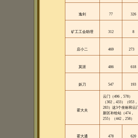
逸剑
77
326
矿工工会助理
312
8
店小二
469
273
莫涯
486
618
妖刀
547
193
云门（496，578）
（302，433）（053，
283）这3个坐标和云
霍大夫
新区补给站（474，
255）（442，258）
霍大通
478
620