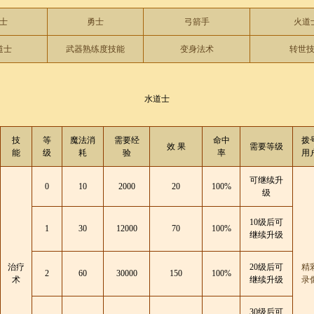
士
勇士
弓箭手
火道
道士
武器熟练度技能
变身法术
转世
水道士
技
等
魔法消
需要经
命中
拨
效 果
需要等级
能
级
耗
验
率
用
可继续升
0
10
2000
20
100%
级
10级后可
1
30
12000
70
100%
继续升级
治疗
20级后可
精
2
60
30000
150
100%
术
继续升级
录
30级后可