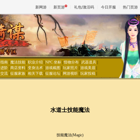
新网游
新页游
礼包/激活码
今日开服
热门页游
魔兽
天堂
手指南
|
魔法技能
|
职业介绍
|
NPC 坐标
|
怪物分布
|
武器道具
|
手进阶
|
商店资料
|
变身法术
|
游戏截图
|
玩家照片
|
游戏美眉
|
家交流
|
征服家族
|
相关下载
|
征服论坛
|
网游视听
|
玩家投稿
|
王权与
水道士技能魔法
技能魔法(Magic)