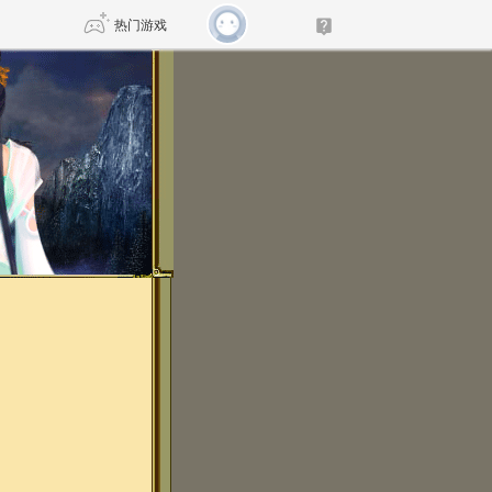
热门游戏
DNF
传奇4
剑网3旗舰版
新天龙八部
自由
诛仙世界
仙剑世界