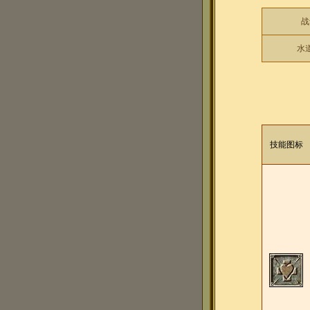
战
水
技能图标