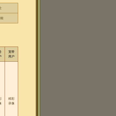
士
技能
号
宽带
户
用户
彩
精彩
像
录像