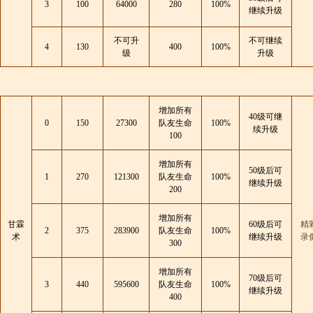
3
100
64000
280
100%
继续升级
不可升
不可继续
4
130
400
100%
级
升级
增加所有
40级可继
0
150
27300
队友生命
100%
续升级
100
增加所有
50级后可
1
270
121300
队友生命
100%
继续升级
200
增加所有
甘霖
60级后可
精
2
375
283900
队友生命
100%
术
继续升级
录
300
增加所有
70级后可
3
440
595600
队友生命
100%
继续升级
400