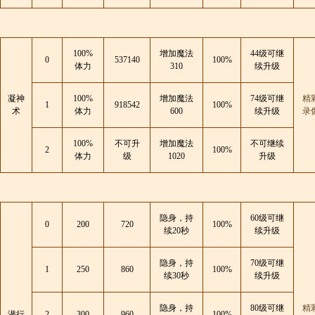
100%
增加魔法
44级可继
0
537140
100%
体力
310
续升级
凝神
100%
增加魔法
74级可继
精
1
918542
100%
术
体力
600
续升级
录
100%
不可升
增加魔法
不可继续
2
100%
体力
级
1020
升级
隐身，持
60级可继
0
200
720
100%
续20秒
续升级
隐身，持
70级可继
1
250
860
100%
续30秒
续升级
隐身，持
80级可继
精
潜行
2
300
960
100%