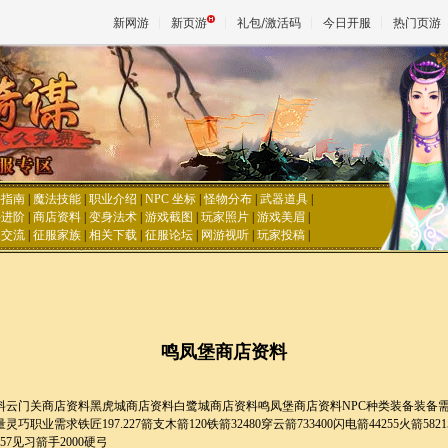
新网游
新页游
礼包/激活码
今日开服
热门页游
魔兽
天堂
手指南
|
魔法技能
|
职业介绍
|
NPC 坐标
|
怪物分布
|
武器道具
|
手进阶
|
商店资料
|
变身法术
|
游戏截图
|
玩家照片
|
游戏美眉
|
家交流
|
征服家族
|
相关下载
|
征服论坛
|
网游视听
|
玩家投稿
|
王权与
鸣凤堡商店资料
料云门关商店资料黑虎城商店资料白鹭城商店资料鸣凤堡商店资料NPC种类装备装备
巧职业需求铁匠197.227箭支木箭120铁箭32480穿云箭733400闪电箭44255火箭5821
757见习箭手2000硬弓