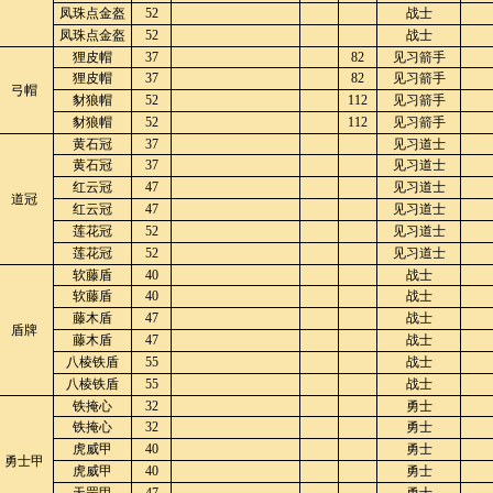
凤珠点金盔
52
战士
凤珠点金盔
52
战士
狸皮帽
37
82
见习箭手
狸皮帽
37
82
见习箭手
弓帽
豺狼帽
52
112
见习箭手
豺狼帽
52
112
见习箭手
黄石冠
37
见习道士
黄石冠
37
见习道士
红云冠
47
见习道士
道冠
红云冠
47
见习道士
莲花冠
52
见习道士
莲花冠
52
见习道士
软藤盾
40
战士
软藤盾
40
战士
藤木盾
47
战士
盾牌
藤木盾
47
战士
八棱铁盾
55
战士
八棱铁盾
55
战士
铁掩心
32
勇士
铁掩心
32
勇士
虎威甲
40
勇士
勇士甲
虎威甲
40
勇士