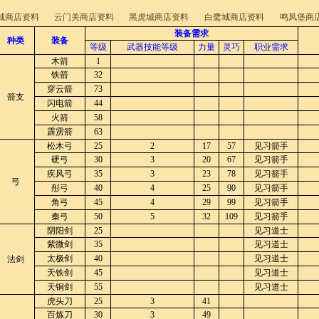
城商店资料
云门关商店资料
黑虎城商店资料
白鹭城商店资料
鸣凤堡商
装备需求
种类
装备
等级
武器技能等级
力量
灵巧
职业需求
木箭
1
铁箭
32
穿云箭
73
箭支
闪电箭
44
火箭
58
霹雳箭
63
松木弓
25
2
17
57
见习箭手
硬弓
30
3
20
67
见习箭手
疾风弓
35
3
23
78
见习箭手
弓
彤弓
40
4
25
90
见习箭手
角弓
45
4
29
99
见习箭手
秦弓
50
5
32
109
见习箭手
阴阳剑
25
见习道士
紫微剑
35
见习道士
太极剑
40
见习道士
法剑
天铁剑
45
见习道士
天铜剑
55
见习道士
虎头刀
25
3
41
百炼刀
30
3
49