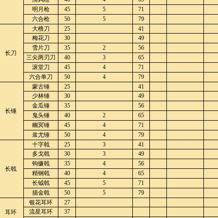
明月枪
45
5
71
六合枪
50
5
79
大橹刀
25
41
梅花刀
30
49
雪片刀
35
2
56
长刀
三尖两刃刀
40
3
65
滚堂刀
45
4
71
六合单刀
50
4
79
蒙古锤
25
41
少林锤
30
49
金瓜锤
35
56
长锤
鬼头锤
40
2
65
幽冥锤
45
4
71
蚩尤锤
50
4
79
十字戟
25
3
41
多戈戟
30
3
49
钩镰戟
35
4
56
长戟
精钢戟
40
4
65
长钺戟
45
5
71
描金戟
50
5
79
银花耳环
27
流星耳环
37
耳环