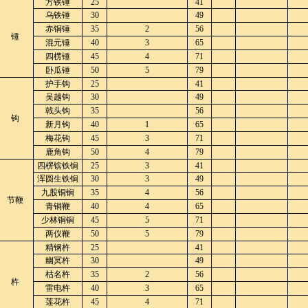
方铁锤
25
41
乌铁锤
30
49
赤铜锤
35
2
56
锤
混元锤
40
3
65
四楞锤
45
4
71
卧瓜锤
50
5
79
护手钩
25
41
吴越钩
30
49
戟头钩
35
56
钩
新月钩
40
1
65
梅花钩
45
3
71
鹿角钩
50
4
79
四楞镔铁锏
25
3
41
浑圆生铁锏
30
3
49
九股铜锏
35
4
56
节鞭
青铜鞭
40
4
65
少林铜锏
45
5
71
两仪鞭
50
5
79
精钢杵
25
41
幽冥杵
30
49
枯名杵
35
2
56
杵
雷电杵
40
3
65
莲花杵
45
4
71