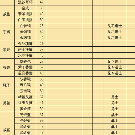
流苏耳环
47
金戒
30
翡翠戒指
40
戒指
白玉戒指
50
白骨镯
25
见习道士
黄铜镯
35
见习道士
手镯
金珠镯
45
见习道士
金丝项链
27
碧玉项链
37
项链
水晶项链
45
麋香包
27
见习道士
紫丁香囊
37
见习道士
香囊
蓝晶香囊
45
见习道士
软香靴
30
鹰爪靴
40
靴子
云锦靴
50
精钢头箍
37
勇士
红玉头箍
47
勇士
勇箍
黄金箍
52
勇士
亮银盔
37
战士
亮银盔
37
战士
乌金盔
47
战士
战盔
乌金盔
47
战士