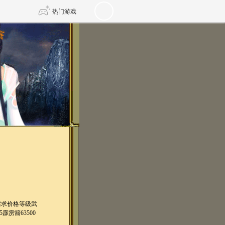
热门游戏
DNF
传奇4
剑网3旗舰版
新天龙八部
自由
诛仙世界
仙剑世界
需求价格等级武
5霹雳箭63500