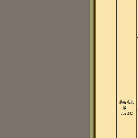
装备店老
板
202.242