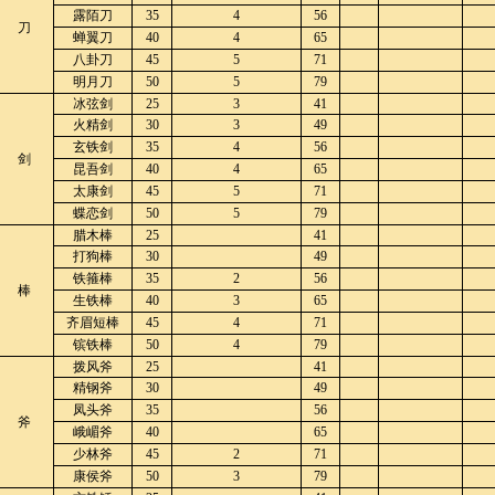
露陌刀
35
4
56
刀
蝉翼刀
40
4
65
八卦刀
45
5
71
明月刀
50
5
79
冰弦剑
25
3
41
火精剑
30
3
49
玄铁剑
35
4
56
剑
昆吾剑
40
4
65
太康剑
45
5
71
蝶恋剑
50
5
79
腊木棒
25
41
打狗棒
30
49
铁箍棒
35
2
56
棒
生铁棒
40
3
65
齐眉短棒
45
4
71
镔铁棒
50
4
79
拨风斧
25
41
精钢斧
30
49
凤头斧
35
56
斧
峨嵋斧
40
65
少林斧
45
2
71
康侯斧
50
3
79