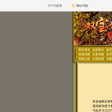
17173首页
网站导航
|
专区首页
|
游戏简介
|
新
|
游戏地图
|
任务攻略
|
高
|
经验心得
|
心情故事
|
玩
双龙城商店资
器技能等级力量灵
弓松木弓2521