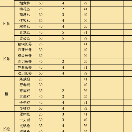
如意杵
50
4
79
梅花匕
25
2
41
商君匕
30
3
49
侠客匕
35
4
56
匕首
寒星匕
40
4
65
青龙匕
45
5
71
曹公匕
50
5
79
精钢长斧
25
41
月牙长斧
30
49
双齿长斧
35
56
长斧
圆刃长斧
40
2
65
静燕长斧
45
4
71
双刃长斧
50
4
79
杀威棍
25
41
行者棍
30
49
齐眉棍
35
2
56
棍
五虎棍
40
3
65
子午棍
45
4
71
少林棍
50
4
79
雁翎枪
25
3
41
一丈威
30
3
49
点钢枪
35
4
56
长枪
清风枪
40
4
65