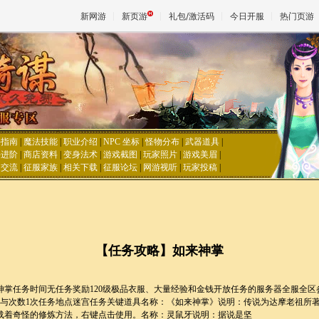
新网游
新页游
礼包/激活码
今日开服
热门页游
魔兽
天堂
手指南
|
魔法技能
|
职业介绍
|
NPC 坐标
|
怪物分布
|
武器道具
|
手进阶
|
商店资料
|
变身法术
|
游戏截图
|
玩家照片
|
游戏美眉
|
家交流
|
征服家族
|
相关下载
|
征服论坛
|
网游视听
|
玩家投稿
|
王权与
【任务攻略】如来神掌
神掌任务时间无任务奖励120级极品衣服、大量经验和金钱开放任务的服务器全服全区
上参与次数1次任务地点迷宫任务关键道具名称：《如来神掌》说明：传说为达摩老祖所著
载着奇怪的修炼方法，右键点击使用。名称：灵鼠牙说明：据说是坚