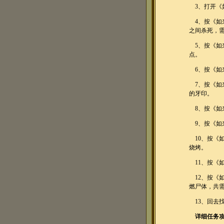
3、打开《
4、按《如来
之间杀死，需
5、按《如
点。
6、按《如
7、按《如
的牙印。
8、按《如
9、按《如
10、按《如
烧烤。
11、按《
12、按《
燃尸体，共需
13、回去
详细任务