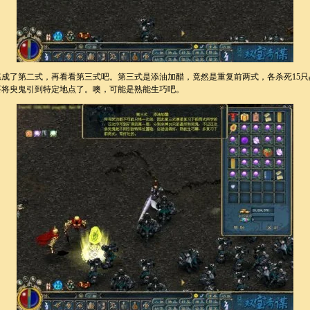
成了第二式，再看看第三式吧。第三式是添油加醋，竟然是重复前两式，各杀死15只
要将臾鬼引到特定地点了。噢，可能是熟能生巧吧。