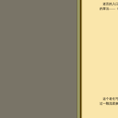
迷宫的入口
的掌法——
这个老乞丐
过一颗流星