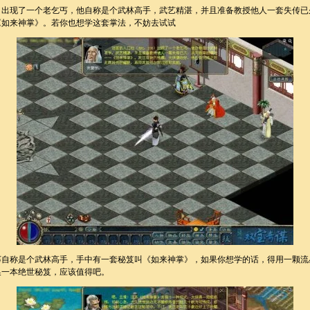
出现了一个老乞丐，他自称是个武林高手，武艺精湛，并且准备教授他人一套失传已
《如来神掌》。若你也想学这套掌法，不妨去试试
自称是个武林高手，手中有一套秘笈叫《如来神掌》，如果你想学的话，得用一颗流
换一本绝世秘笈，应该值得吧。