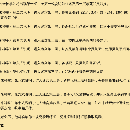
如来神掌》将出现第一式，按第一式说明前往迷宫第一层杀死20只晶奴。
神掌》第二式说明，进入迷宫第一层，将臾鬼引到（217，304）或（244，136）或（3
要杀死10只。
来神掌》第三式说明，进入迷宫第一层，各杀死15只晶奴和臾鬼，这次不需要将臾鬼
来神掌》第四式说明，进入迷宫第二层，在10秒内连续杀死两只修罗斩。
来神掌》第五式说明，进入迷宫第二层，杀掉灵鼠并得到1个灵鼠牙，使用灵鼠牙后可
来神掌》第六式说明，进入迷宫第二层，各杀死10只灵鼠和修罗斩。
来神掌》第七式说明，进入迷宫第三层，在20秒内连续杀死两只火鹫。
来神掌》第八式说明，进入迷宫第三层，从蝠獍身上获得翅膀，并将翅膀带到火堆（59
如来神掌》第九式说明，进入迷宫第三层，各杀5只火鹫和蝠獍，并从火鹫身上获得羽
如来神掌》第十式说明，进入迷宫第四层，带着羽毛去杀牛精，并在牛精尸体旁迅速使
要点燃10具牛精尸体。
找老乞丐，他将会给你一块究极历练牌，凭此牌到训练师那换取奖励。
攻略