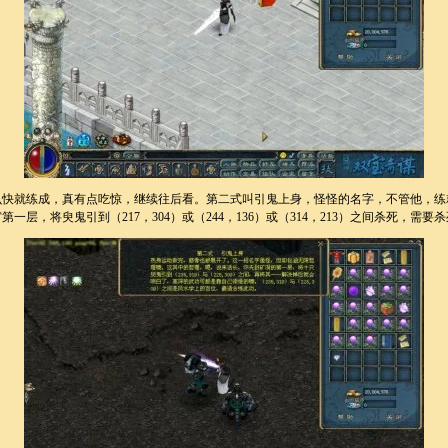
快就练成，真有点吃惊，继续往后看。第二式叫引鬼上身，怪怪的名字，不管他，练
一层，将臾鬼引到（217，304）或（244，136）或（314，213）之间杀死，需要杀