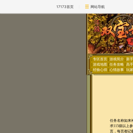
17173首页
网站导航
|
专区首页
|
游戏简介
|
新
|
游戏地图
|
任务攻略
|
高
|
经验心得
|
心情故事
|
玩
任务名称如来
求115级以
页，每页都记