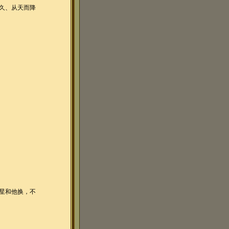
久、从天而降
星和他换，不