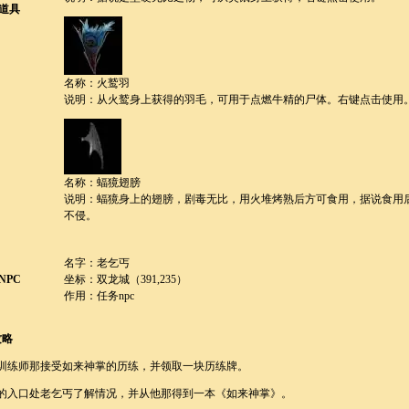
道具
名称：火鹫羽
说明：从火鹫身上获得的羽毛，可用于点燃牛精的尸体。右键点击使用
名称：蝠獍翅膀
说明：蝠獍身上的翅膀，剧毒无比，用火堆烤熟后方可食用，据说食用
不侵。
名字：老乞丐
NPC
坐标：双龙城（391,235）
作用：任务npc
攻略
训练师那接受如来神掌的历练，并领取一块历练牌。
的入口处老乞丐了解情况，并从他那得到一本《如来神掌》。