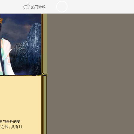
热门游戏
DNF
传奇4
剑网3旗舰版
新天龙八部
自由
诛仙世界
仙剑世界
参与任务的要
之书，共有11