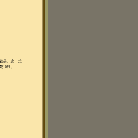
就是。这一式
死10只。