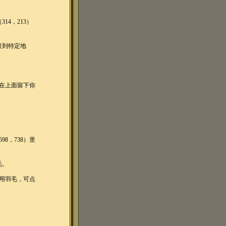
14，213）
引到特定地
在上面留下你
8，738）里
毛。
用羽毛，可点