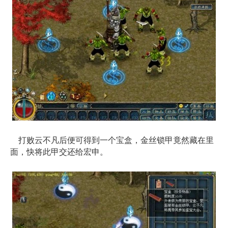
打败云不凡后便可得到一个宝盒，金丝锁甲竟然藏在里
面，快将此甲交还给宏申。