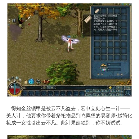
得知金丝锁甲是被云不凡盗去，宏申立刻心生一计——
美人计，他要求你带着祭祀物品到鸣凤堡的易容师•赵简化
妆成一女性引出云不凡。此计果然独到，你不妨试试。