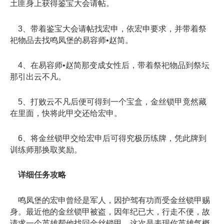
土匪身上获得鉴宝大会请帖。
3、带着鉴宝大会请帖找宏申，依宏申要求，并带着祭
祀物品去找鸣凤堡的易容师•赵简。
4、在易容师•赵简那变成女性后，带着祭祀物品到祭坛
那引出云不凡。
5、打败云不凡后便可得到一个宝盒，金丝锁甲竟然藏
在里面，快将此甲交还给宏申。
6、将金丝锁甲交给宏申后可得究极历练牌，凭此牌到
训练师那换取奖励。
详细任务攻略
鸣凤堡的宏申曾经是军人，因护驾有功而受金丝锁甲赐
身。最近他的金丝锁甲被盗，因年纪已大，行走不便，故
请求一个英雄帮他找回金丝锁甲。这次是表现你英雄气概