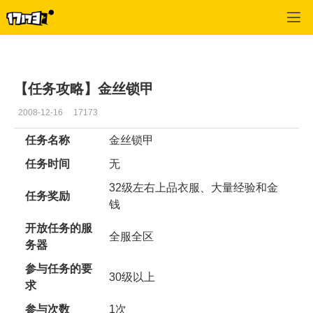
专区_《征服》
>
游戏资料
>
正文
【任务攻略】金丝锁甲
2008-12-16
17173
任务名称
金丝锁甲
任务时间
无
32级左右上品衣服、大量经验和金
任务奖励
钱
开放任务的服
全服全区
务器
参与任务的要
30级以上
求
参与次数
1次