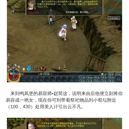
来到鸣凤堡的易容师•赵简这，说明来由后他便立刻将你
易容成一艳女，现在你可到带着祭祀物品到小祭坛附近
（100，430）处用美人计引出云不凡。